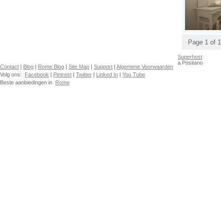
Page 1 of 1
Superhost
a Positano
Contact
|
Blog
|
Rome Blog
|
Site Map
|
Support
|
Algemene Voorwaarden
Volg ons:
Facebook
|
Pintrest
|
Twitter
|
Linked In
|
You Tube
Beste aanbiedingen in
Rome