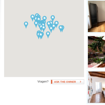
Airconditioning
Swimming Pool
Onbeperkt warm
Hot Tub
water/verwarming
Patio, Deck, or Terrace
Fan(s)
Neighborhoods
alles wissen
Stadscentrum
EUR
Appia Antica
Flaminio
Appio Latino
Monteverde
Aventino
Monti
Bologna
Navona
Campo Dei Fiori
Nomentano
Cassia
Ostiense
Castro Pretorio
Outer Area
Centocelle
Pantheon
Colosseo
Parioli
Vragen?
ASK THE OWNER