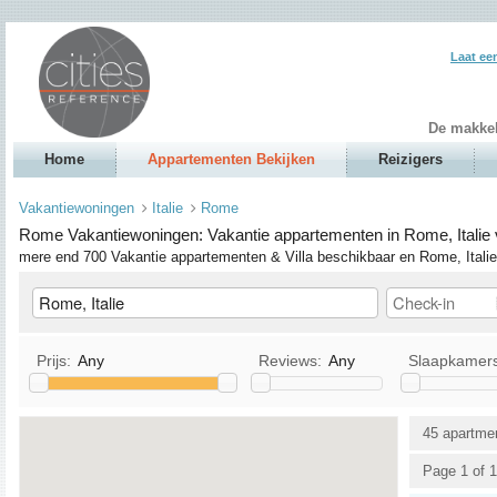
Laat ee
De makkel
Home
Appartementen Bekijken
Reizigers
Vakantiewoningen
Italie
Rome
Rome Vakantiewoningen: Vakantie appartementen in Rome, Italie 
mere end 700 Vakantie appartementen & Villa beschikbaar en Rome, Italie
Prijs:
Any
Reviews:
Any
Slaapkamer
Keuken
TV / Satelliet/Kabel-tv
45 apartme
Allows Pets
DVD
Page 1 of 1
Allows Smoking
Stereo