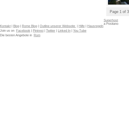
Page 1 of 3
Superhost
a Positano
Kontakt
|
Blog
|
Rome Blog
|
Outline unserer Webseite
|
Hilfe
|
Hausregeln
Join us on
Facebook
|
Pintrest
|
Twitter
|
Linked In
|
You Tube
Die besten Angebote in
Rom