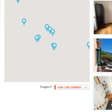
Swimming Pool
Klimaanlage
Hot Tub
unbegrenzt Warmwasser und
Patio, Deck, or Terrace
Heizung
Fan(s)
Fragen?
ASK THE OWNER