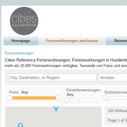
Homepage
Ferienwohnungen anschauen
Reisen
Ferienwohnungen
Cities Reference Ferienwohnungen: Ferienwohnungen in Hunderte 
mehr als 10,000 Ferienwohnungen verfügbar. Tausende von Fotos und un
Gästebewertungen:
Preis:
Any
Schlafzimme
Any
Küche
TV / Satellit
101 Wohnu
Haustiere erlaubt
DVD
Page 1 of 3
Rauchen erlaubt
Stereo