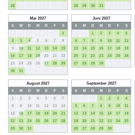
28
28
29
30
31
Mai 2027
Juni 2027
S
M
D
M
D
F
S
S
M
D
M
D
F
S
1
1
2
3
4
5
2
3
4
5
6
7
8
6
7
8
9
10
11
12
9
10
11
12
13
14
15
13
14
15
16
17
18
19
16
17
18
19
20
21
22
20
21
22
23
24
25
26
23
24
25
26
27
28
29
27
28
29
30
30
31
August 2027
September 2027
S
M
D
M
D
F
S
S
M
D
M
D
F
S
1
2
3
4
5
6
7
1
2
3
4
8
9
10
11
12
13
14
5
6
7
8
9
10
11
15
16
17
18
19
20
21
12
13
14
15
16
17
18
22
23
24
25
26
27
28
19
20
21
22
23
24
25
29
30
31
26
27
28
29
30