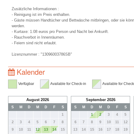
Zusätzliche Informationen :
- Reinigung ist im Preis enthalten.
- Gäste müssen Handtücher und Bettwäsche mitbringen, oder sie könn
werden.
- Kurtaxe: 1.08 euros pro Person und Nacht bei Ankunft.
- Rauchverbot in Innenräumen.
- Feiern sind nicht erlaubt.
Lizenznummer : "13096003786SB"
Kalender
Verfügbar
Available for Check-in
Available for Check
August 2026
September 2026
S
M
D
M
D
F
S
S
M
D
M
D
F
S
1
1
2
3
4
5
2
3
4
5
6
7
8
6
7
8
9
10
11
12
9
10
11
12
13
14
15
13
14
15
16
17
18
19