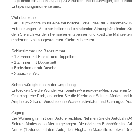
Lage einen einfachen Zugang zu Stränden und Naturwegen, die perfekt
Entspannungsmomente sind.
Wohnbereiche :
Der Hauptwohnraum ist eine freundliche Ecke, ideal für Zusammenkünf
Entdeckungen. Mit einer hellen und einladenden Atmosphäre finden Si
dem Sie sich vor dem Fernseher entspannen und köstliche Mahlzeiten 
modernen, voll ausgestatteten Küche zubereiten.
Schlafzimmer und Badezimmer :
• 1 Zimmer mit Einzel- und Doppelbett.
• 1 Zimmer mit Doppelbett.
• Badezimmer mit Dusche.
• Separates WC.
Sehenswürdigkeiten in der Umgebung:
Entdecken Sie die Wunder von Saintes-Maries-de-la-Mer: spazieren S
Ornitologische Park, erkunden Sie die Kirche der Saintes-Maries un
Amphores-Strand. Verschiedene Wasseraktivitäten und Camargue-Ausf
Zugang:
Die Wohnung ist mit dem Auto erreichbar. Nehmen Sie die Autobahn 
Saintes-Maries-de-la-Mer zu gelangen. Die nächsten Bahnhöfe sind Ar
Nîmes (1 Stunde mit dem Auto). Der Flughafen Marseille ist etwa 1,5 