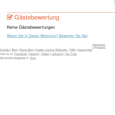
Gästebewertung
Keine Gästebewertungen
Waren Sie In Dieser Wohnung? Bewerten Sie Sie!
Superhost
a Positano
Kontakt
|
Blog
|
Rome Blog
|
Outline unserer Webseite
|
Hilfe
|
Hausregeln
Join us on
Facebook
|
Pintrest
|
Twitter
|
Linked In
|
You Tube
Die besten Angebote in
Rom