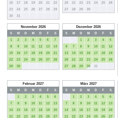
16
17
18
19
20
21
22
20
21
22
23
24
25
26
23
24
25
26
27
28
29
27
28
29
30
30
31
November 2026
Dezember 2026
S
M
D
M
D
F
S
S
M
D
M
D
F
S
1
2
3
4
5
6
7
1
2
3
4
5
8
9
10
11
12
13
14
6
7
8
9
10
11
12
15
16
17
18
19
20
21
13
14
15
16
17
18
19
22
23
24
25
26
27
28
20
21
22
23
24
25
26
29
30
27
28
29
30
31
Februar 2027
März 2027
S
M
D
M
D
F
S
S
M
D
M
D
F
S
1
2
3
4
5
6
1
2
3
4
5
6
7
8
9
10
11
12
13
7
8
9
10
11
12
13
14
15
16
17
18
19
20
14
15
16
17
18
19
20
21
22
23
24
25
26
27
21
22
23
24
25
26
27