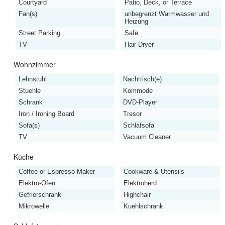
Courtyard
Patio, Deck, or Terrace
Fan(s)
unbegrenzt Warmwasser und
Heizung
Street Parking
Safe
TV
Hair Dryer
Wohnzimmer
Lehnstuhl
Nachttisch(e)
Stuehle
Kommode
Schrank
DVD-Player
Iron / Ironing Board
Tresor
Sofa(s)
Schlafsofa
TV
Vacuum Cleaner
Küche
Coffee or Espresso Maker
Cookware & Utensils
Elektro-Ofen
Elektroherd
Gefrierschrank
Highchair
Mikrowelle
Kuehlschrank