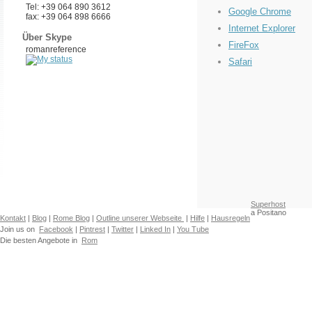
Tel: +39 064 890 3612
Google Chrome
fax: +39 064 898 6666
Internet Explorer
Über Skype
FireFox
romanreference
Safari
Superhost
a Positano
Kontakt
|
Blog
|
Rome Blog
|
Outline unserer Webseite
|
Hilfe
|
Hausregeln
Join us on
Facebook
|
Pintrest
|
Twitter
|
Linked In
|
You Tube
Die besten Angebote in
Rom