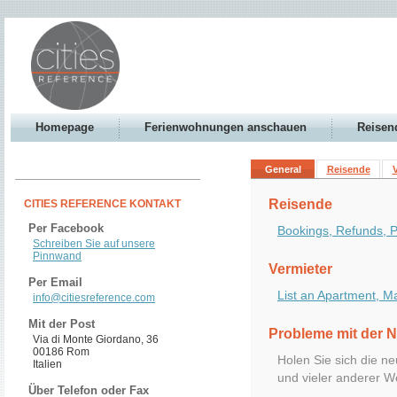
Homepage
Ferienwohnungen anschauen
Reisen
General
Reisende
V
Reisende
CITIES REFERENCE KONTAKT
Per Facebook
Bookings, Refunds, Pa
Schreiben Sie auf unsere
Pinnwand
Vermieter
Per Email
List an Apartment, M
info@citiesreference.com
Mit der Post
Probleme mit der 
Via di Monte Giordano, 36
00186 Rom
Holen Sie sich die ne
Italien
und vieler anderer W
Über Telefon oder Fax