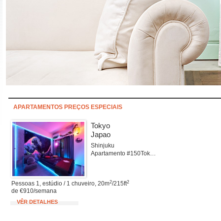
APARTAMENTOS PREÇOS ESPECIAIS
Tokyo
Japao
Shinjuku
Apartamento #150Tokyo
2
2
Pessoas 1, estúdio / 1 chuveiro, 20m
/215ft
de €910/semana
VÊR DETALHES