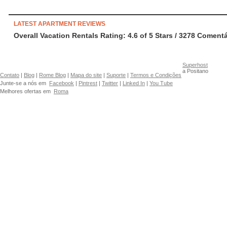
LATEST APARTMENT REVIEWS
Overall Vacation Rentals Rating: 4.6
of
5
Stars /
3278
Comentá
Superhost
a Positano
Contato
|
Blog
|
Rome Blog
|
Mapa do site
|
Suporte
|
Termos e Condições
Junte-se a nós em
Facebook
|
Pintrest
|
Twitter
|
Linked In
|
You Tube
Melhores ofertas em
Roma