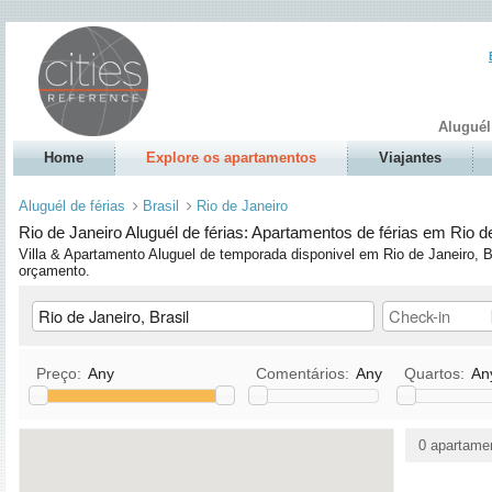
Aluguél
Home
Explore os apartamentos
Viajantes
Aluguél de férias
Brasil
Rio de Janeiro
Rio de Janeiro Aluguél de férias: Apartamentos de férias em Rio de
Villa & Apartamento Aluguel de temporada disponivel em Rio de Janeiro, B
orçamento.
Preço:
Any
Comentários:
Any
Quartos:
An
Cozinha
TV / Satelite/TV a cabo
0 apartame
Animais permitidos
DVD
Permitido fumar
Stereo