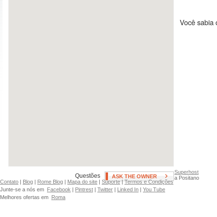
Ar condicionado
Swimming Pool
Aquecedor/calefaÃ§ao
Hot Tub
Você sabia 
Fan(s)
Patio, Deck, or Terrace
Neighborhoods
Copacabana
Humaita
Superhost
Questões
ASK THE OWNER
a Positano
Contato
|
Blog
|
Rome Blog
|
Mapa do site
|
Suporte
|
Termos e Condições
Junte-se a nós em
Facebook
|
Pintrest
|
Twitter
|
Linked In
|
You Tube
Melhores ofertas em
Roma