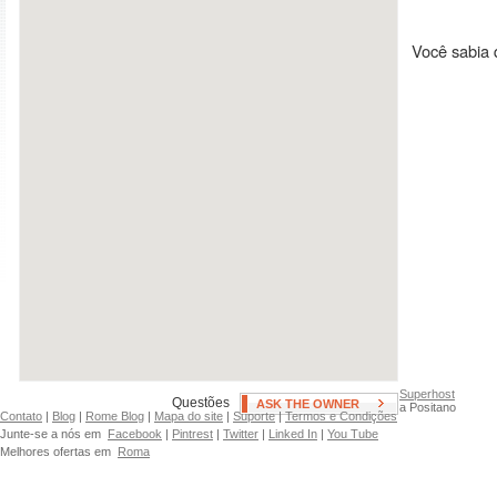
Ar condicionado
Swimming Pool
Aquecedor/calefaÃ§ao
Hot Tub
Você sabia 
Fan(s)
Patio, Deck, or Terrace
Neighborhoods
Brooklyn, Borem Hill
Brooklyn, Prospect Heights
Brooklyn, Brooklyn Heights
Brooklyn, Red Hook
Brooklyn, Carroll Gardens
Brooklyn, Williamsburg
Brooklyn, Clinton Hill
Manhattan, Battery Park
Brooklyn, Cobble Hills
Manhattan, Central Harlem
Brooklyn, Downtown
Manhattan, Chelsea
Brooklyn, Dumbo
Manhattan, Chinatown
Brooklyn, Fort Greene
Manhattan, East Harlem
Brooklyn, Greenpoint
Manhattan, East Village
Brooklyn, Park Slope
Manhattan, Fiancial District
Superhost
Questões
ASK THE OWNER
a Positano
Contato
|
Blog
|
Rome Blog
|
Mapa do site
|
Suporte
|
Termos e Condições
Junte-se a nós em
Facebook
|
Pintrest
|
Twitter
|
Linked In
|
You Tube
Melhores ofertas em
Roma