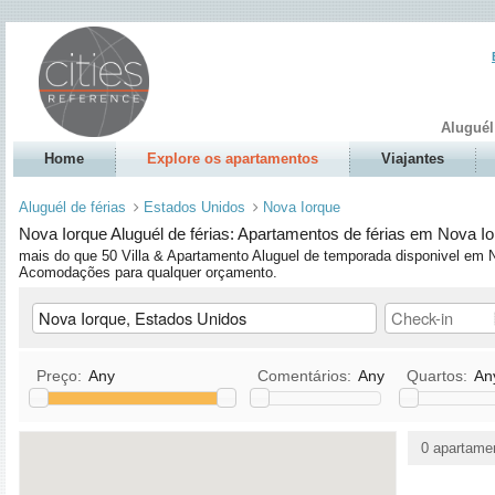
Aluguél
Home
Explore os apartamentos
Viajantes
Aluguél de férias
Estados Unidos
Nova Iorque
Nova Iorque Aluguél de férias: Apartamentos de férias em Nova Io
mais do que 50 Villa & Apartamento Aluguel de temporada disponivel em No
Acomodações para qualquer orçamento.
Preço:
Any
Comentários:
Any
Quartos:
An
Cozinha
TV / Satelite/TV a cabo
0 apartame
Animais permitidos
DVD
Permitido fumar
Stereo