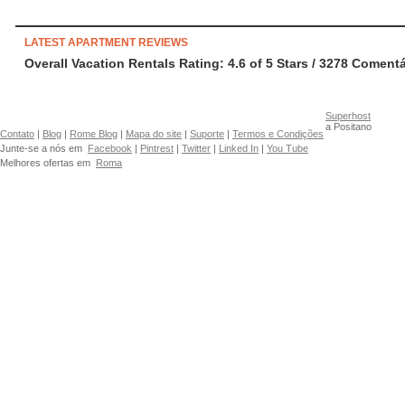
LATEST APARTMENT REVIEWS
Overall Vacation Rentals Rating: 4.6
of
5
Stars /
3278
Comentá
Superhost
a Positano
Contato
|
Blog
|
Rome Blog
|
Mapa do site
|
Suporte
|
Termos e Condições
Junte-se a nós em
Facebook
|
Pintrest
|
Twitter
|
Linked In
|
You Tube
Melhores ofertas em
Roma