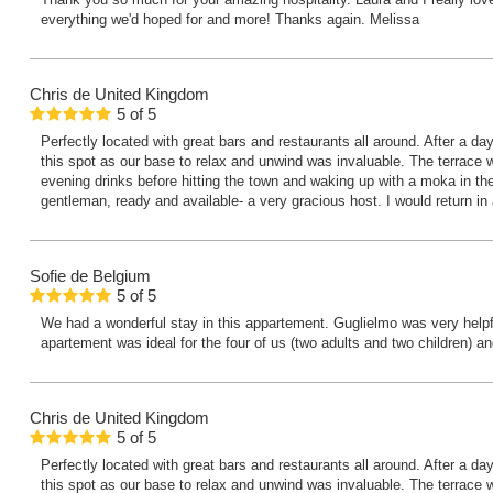
everything we'd hoped for and more! Thanks again. Melissa
Chris
de United Kingdom
5
of
5
Perfectly located with great bars and restaurants all around. After a d
this spot as our base to relax and unwind was invaluable. The terrace was
evening drinks before hitting the town and waking up with a moka in t
gentleman, ready and available- a very gracious host. I would return in 
Sofie
de Belgium
5
of
5
We had a wonderful stay in this appartement. Guglielmo was very helpf
apartement was ideal for the four of us (two adults and two children) and
Chris
de United Kingdom
5
of
5
Perfectly located with great bars and restaurants all around. After a d
this spot as our base to relax and unwind was invaluable. The terrace was