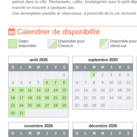
partout dans la ville. Restaurants, cafés, boulangeries pour le petit-déj
marché se trouvent à quelques pas.
Une atmosphère paisible et silencieuse, à proximité de la vie nocturn
Calendrier de disponibilité
Dates
Disponible pour
Disponible pour
disponible
Check-in
check-out
août 2026
septembre 2026
D
L
M
M
J
V
S
D
L
M
M
J
V
S
1
1
2
3
4
5
2
3
4
5
6
7
8
6
7
8
9
10
11
12
9
10
11
12
13
14
15
13
14
15
16
17
18
19
16
17
18
19
20
21
22
20
21
22
23
24
25
26
23
24
25
26
27
28
29
27
28
29
30
30
31
novembre 2026
décembre 2026
D
L
M
M
J
V
S
D
L
M
M
J
V
S