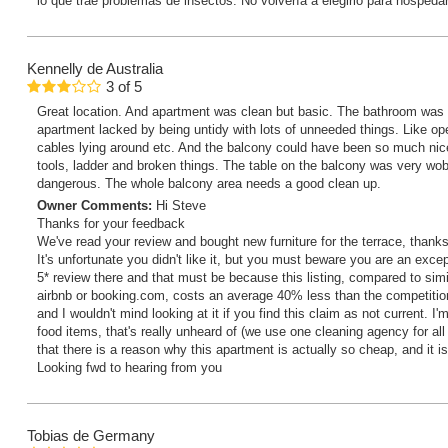
lo que trae problemas de insectos. No volvería a elegirlo para hospeda
Kennelly
de Australia
3
of
5
Great location. And apartment was clean but basic. The bathroom was 
apartment lacked by being untidy with lots of unneeded things. Like op
cables lying around etc. And the balcony could have been so much nicer
tools, ladder and broken things. The table on the balcony was very wo
dangerous. The whole balcony area needs a good clean up.
Owner Comments:
Hi Steve
Thanks for your feedback
We've read your review and bought new furniture for the terrace, thanks
It's unfortunate you didn't like it, but you must beware you are an exc
5* review there and that must be because this listing, compared to sim
airbnb or booking.com, costs an average 40% less than the competitio
and I wouldn't mind looking at it if you find this claim as not current. 
food items, that's really unheard of (we use one cleaning agency for all
that there is a reason why this apartment is actually so cheap, and it i
Looking fwd to hearing from you
Tobias
de Germany