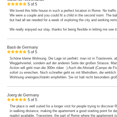
5
of
5
We loved this little house in such a perfect location in Rome. No traff
We were a couple and you could fit a child in the second room. The bal
but had all we needed for a week of exploring the city and working rem
We really enjoyed our stay, thanks for being flexible in letting me see it 
Basti
de Germany
5
of
5
Schöne kleine Wohnung. Die Lage ist perfekt: man ist in Trastevere, ab
Weggehviertel, sondern auf der anderen Seite der großen Strasse. Ma
Action will geht man die 300m rüber. :) Auch die Altstadt (Campo de Fior
sofort zu erreichen. Noch schneller geht es mit Mietrollern, die wirklich
Wohnung uneingeschränkt empfehlen. Sie ist halt nicht besonders gro
Joerg
de Germany
5
of
5
The place is well suited for a longer visit for people trying to discove
in walking distance, making the apartement a good starting point for day
readiyl available. Travestere, the part of Rome where the apartement is p