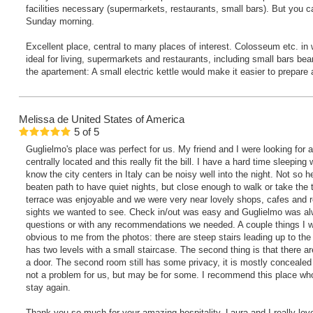
facilities necessary (supermarkets, restaurants, small bars). But you c
Sunday morning.
Excellent place, central to many places of interest. Colosseum etc. in 
ideal for living, supermarkets and restaurants, including small bars be
the apartement: A small electric kettle would make it easier to prepare 
Melissa
de United States of America
5
of
5
Guglielmo's place was perfect for us. My friend and I were looking for a
centrally located and this really fit the bill. I have a hard time sleeping 
know the city centers in Italy can be noisy well into the night. Not so h
beaten path to have quiet nights, but close enough to walk or take th
terrace was enjoyable and we were very near lovely shops, cafes and re
sights we wanted to see. Check in/out was easy and Guglielmo was alw
questions or with any recommendations we needed. A couple things I wi
obvious to me from the photos: there are steep stairs leading up to th
has two levels with a small staircase. The second thing is that there 
a door. The second room still has some privacy, it is mostly concealed
not a problem for us, but may be for some. I recommend this place wh
stay again.
Thank you so much for your amazing hospitality. Laura and I really lov