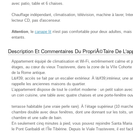
avec patio, table et 6 chaises.
Chauffage indépendant, climatisation, télévision, machine à laver, Inte
lecteur CD, pas d'ascenseur.
Attention
, le
canape lit
n'est pas comfortable pour deux adultes, mais 
entants.
Description Et Commentaires Du PropriÃ©taire De L'ap
Appartement équipé de climatisation et Wi-Fi, extrêmement calme et p
étages, au cœur du vieux Trastevere, dans la zone de la VIIe Cohorte
de la Rome antique.
L&#39; accès se fait par un escalier extérieur. À l&#39;intérieur, une 
rappelle les anciennes maisons du quartier.
L’appartement dispose de tout le confort moderne : un petit salon avec
un coin cuisine, une table avec quatre chaises et une porte-fenêtre ou
terrasse habitable (une vraie perle rare). À l’étage supérieur (10 march
chambre double avec deux fenêtres, dont une donnant sur les toits, un
chambre et une salle de bain.
En seulement cinq minutes à pied, vous pouvez rejoindre Santa Maria 
le Pont Garibaldi et l’Île Tibérine. Depuis le Viale Trastevere, il est fac