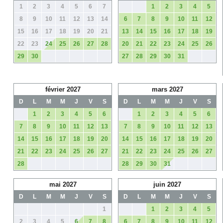
1
2
3
4
5
6
7
1
2
3
4
5
8
9
10
11
12
13
14
6
7
8
9
10
11
12
15
16
17
18
19
20
21
13
14
15
16
17
18
19
22
23
24
25
26
27
28
20
21
22
23
24
25
26
29
30
27
28
29
30
31
février 2027
mars 2027
D
L
M
M
J
V
S
D
L
M
M
J
V
S
1
2
3
4
5
6
1
2
3
4
5
6
7
8
9
10
11
12
13
7
8
9
10
11
12
13
14
15
16
17
18
19
20
14
15
16
17
18
19
20
21
22
23
24
25
26
27
21
22
23
24
25
26
27
28
28
29
30
31
mai 2027
juin 2027
D
L
M
M
J
V
S
D
L
M
M
J
V
S
1
1
2
3
4
5
2
3
4
5
6
7
8
6
7
8
9
10
11
12