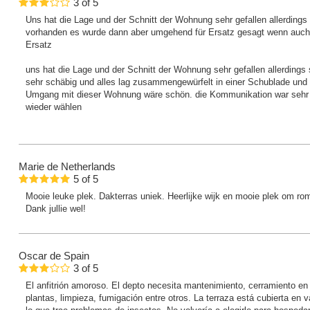
3
of
5
Uns hat die Lage und der Schnitt der Wohnung sehr gefallen allerdings 
vorhanden es wurde dann aber umgehend für Ersatz gesagt wenn auch ni
Ersatz
uns hat die Lage und der Schnitt der Wohnung sehr gefallen allerdings 
sehr schäbig und alles lag zusammengewürfelt in einer Schublade und w
Umgang mit dieser Wohnung wäre schön. die Kommunikation war sehr 
wieder wählen
Marie
de Netherlands
5
of
5
Mooie leuke plek. Dakterras uniek. Heerlijke wijk en mooie plek om ro
Dank jullie wel!
Oscar
de Spain
3
of
5
El anfitrión amoroso. El depto necesita mantenimiento, cerramiento en
plantas, limpieza, fumigación entre otros. La terraza está cubierta en 