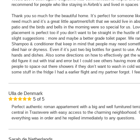
recommend for people who like staying in Airbnb’s and lived in spaces 
Thank you so much for the beautiful home. It’s perfect for someone li
need much and it’s a great little apartment/loft that we would live in a
patio and the birds and bells in the morning were so special for us. Lo
placement is perfect too if you don’t want to be straight in the hustle o
slight suggestions : more and maybe a better grade toilet paper. We ran o
Shampoo & conditioner that keep in mind that people may need somethi
died hair or dryness. Even if it’s just two big bottles for guest to use. 
hands and dishes. Also some directions on how to effectively get the w
did figure it out with trial and error but I could see others having more d
people to space out there showers if they don’t want to wash in cold wa
some stuff in the fridge I had a earlier flight and my partner forgot. I fee
Ulla
de Denmark
5
of
5
Perfect authentic roman appartement with a big and well furnitured ter
central in Trastevere with easy access to the charming neighborhood. 
everything was in order and he replied immediately to any questions.
Sarah
de Netherlands