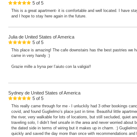
5
of
5
This is a great apartment- it is comfortable and well located. I have st
and I hope to stay here again in the future.
Julia
de United States of America
5
of
5
This place is amazing! The cafe downstairs has the best pastries we
came in very handy :)
Grazie mille a Iryna per l’aiuto con la valigia!!
Sydney
de United States of America
5
of
5
This really came through for me - I unluckily had 3 other bookings canc
covid, and found Guglielmo’s place just in time. Beautiful little apartmen
the river, very walkable for lots of locations, but still secluded, quiet 
traveling solo, I didn’t feel unsafe in the area and never worried about be
the dated side in terms of wiring but it makes up in charm. :) Guglielm
quickly and saved the day more than once with recommendations and 