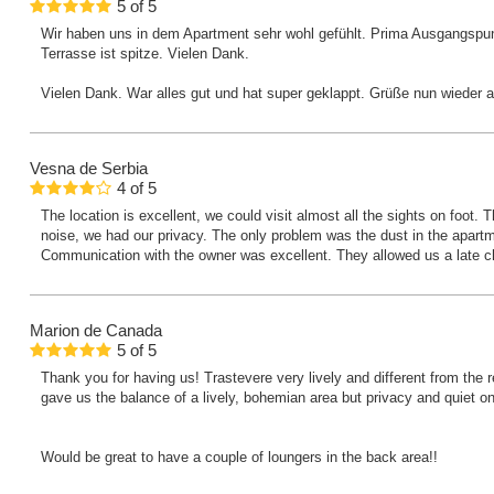
5
of
5
Wir haben uns in dem Apartment sehr wohl gefühlt. Prima Ausgangsp
Terrasse ist spitze. Vielen Dank.
Vielen Dank. War alles gut und hat super geklappt. Grüße nun wieder
Vesna
de Serbia
4
of
5
The location is excellent, we could visit almost all the sights on foot. 
noise, we had our privacy. The only problem was the dust in the apartm
Communication with the owner was excellent. They allowed us a late ch
Marion
de Canada
5
of
5
Thank you for having us! Trastevere very lively and different from th
gave us the balance of a lively, bohemian area but privacy and quiet o
Would be great to have a couple of loungers in the back area!!