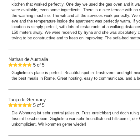
kitchen that worked perfectly. One day we used the gas oven and it was
were available, even some ingredients. There is a nice terrace with no 
the washing machine. The wifi and all the services work perfectly. We
eve and the temperature inside the apartment was perfectly warm. If yo
location is simply perfect, with lots of restaurants at a walking distan
150 meters away. We were received by Iryna and she was absolutely 
trying to be constructive and to keep on improving: The sofa-bed mattr
Nathan
de Australia
5
of
5
Guglielmo’s place is perfect. Beautiful spot in Trastevere, and right ne
the best meals in Rome. Great hosting, easy to communicate, and a bea
Tanja
de Germany
5
of
5
Die Wohnung ist sehr zentral (alles zu Fuss erreichbar) und doch ruhig 
Inserat beschrieben. Guglielmo war sehr freundlich und hilfsbereit, der
unkompliziert. Wir kommen gerne wieder!