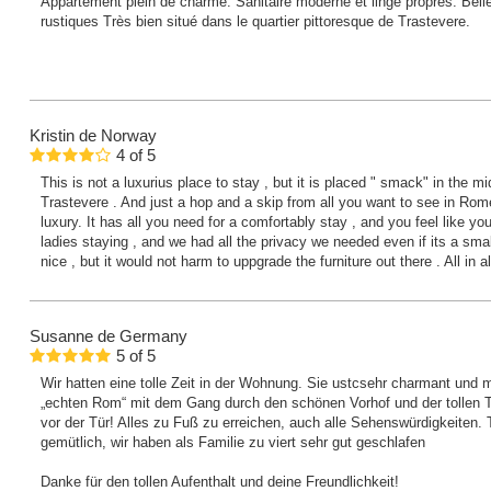
Appartement plein de charme. Sanitaire moderne et linge propres. Belle
rustiques Très bien situé dans le quartier pittoresque de Trastevere.
Kristin
de Norway
4
of
5
This is not a luxurius place to stay , but it is placed " smack" in the m
Trastevere . And just a hop and a skip from all you want to see in Rome
luxury. It has all you need for a comfortably stay , and you feel like you
ladies staying , and we had all the privacy we needed even if its a smal
nice , but it would not harm to uppgrade the furniture out there . All in al
Susanne
de Germany
5
of
5
Wir hatten eine tolle Zeit in der Wohnung. Sie ustcsehr charmant und 
„echten Rom“ mit dem Gang durch den schönen Vorhof und der tollen T
vor der Tür! Alles zu Fuß zu erreichen, auch alle Sehenswürdigkeiten. 
gemütlich, wir haben als Familie zu viert sehr gut geschlafen
Danke für den tollen Aufenthalt und deine Freundlichkeit!