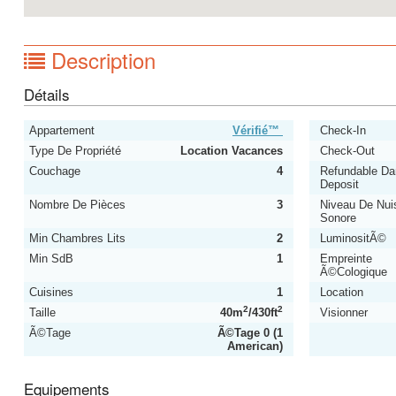
Description
Détails
Appartement
Vérifié™
Check-In
Type De Propriété
Location Vacances
Check-Out
Couchage
4
Refundable D
Deposit
Nombre De Pièces
3
Niveau De Nui
Sonore
Min Chambres Lits
2
LuminositÃ©
Min SdB
1
Empreinte
Ã©cologique
Cuisines
1
Location
2
2
Taille
40m
/430ft
Visionner
Ã©tage
Ã©tage 0 (1
American)
Equipements