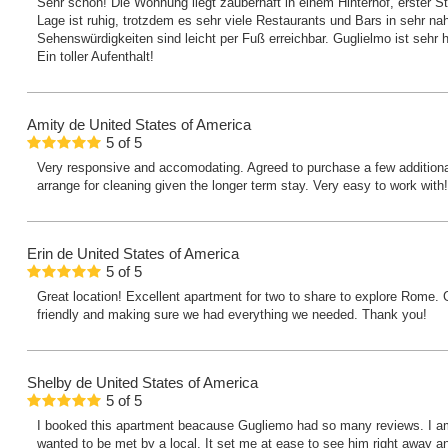
Sehr schön! Die Wohnung liegt zauberhaft in einem Hinterhof, erster S
Lage ist ruhig, trotzdem es sehr viele Restaurants und Bars in sehr na
Sehenswürdigkeiten sind leicht per Fuß erreichbar. Guglielmo ist sehr h
Ein toller Aufenthalt!
Amity
de United States of America
5
of
5
Very responsive and accomodating. Agreed to purchase a few additional
arrange for cleaning given the longer term stay. Very easy to work with!
Erin
de United States of America
5
of
5
Great location! Excellent apartment for two to share to explore Rome. 
friendly and making sure we had everything we needed. Thank you!
Shelby
de United States of America
5
of
5
I booked this apartment beacause Gugliemo had so many reviews. I am 
wanted to be met by a local. It set me at ease to see him right away a