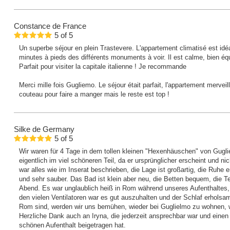
Constance
de France
5
of
5
Un superbe séjour en plein Trastevere. L'appartement climatisé est idé
minutes à pieds des différents monuments à voir. Il est calme, bien équ
Parfait pour visiter la capitale italienne ! Je recommande
Merci mille fois Gugliemo. Le séjour était parfait, l'appartement mervei
couteau pour faire a manger mais le reste est top !
Silke
de Germany
5
of
5
Wir waren für 4 Tage in dem tollen kleinen "Hexenhäuschen" von Guglie
eigentlich im viel schöneren Teil, da er ursprünglicher erscheint und nic
war alles wie im Inserat beschrieben, die Lage ist großartig, die Ruhe
und sehr sauber. Das Bad ist klein aber neu, die Betten bequem, die Ter
Abend. Es war unglaublich heiß in Rom während unseres Aufenthaltes, 
den vielen Ventilatoren war es gut auszuhalten und der Schlaf erholsa
Rom sind, werden wir uns bemühen, wieder bei Guglielmo zu wohnen, 
Herzliche Dank auch an Iryna, die jederzeit ansprechbar war und einen
schönen Aufenthalt beigetragen hat.