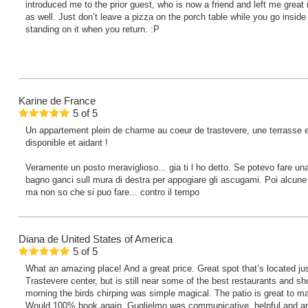
introduced me to the prior guest, who is now a friend and left me grea
as well. Just don’t leave a pizza on the porch table while you go inside
standing on it when you return. :P
Karine
de France
5
of
5
Un appartement plein de charme au coeur de trastevere, une terrasse en
disponible et aidant !
Veramente un posto meraviglioso... gia ti l ho detto. Se potevo fare un
bagno ganci sull mura di destra per appogiare gli ascugami. Poi alcune fi
ma non so che si puo fare... contro il tempo
Diana
de United States of America
5
of
5
What an amazing place! And a great price. Great spot that’s located ju
Trastevere center, but is still near some of the best restaurants and s
morning the birds chirping was simple magical. The patio is great to 
Would 100% book again. Guglielmo was communicative, helpful and an