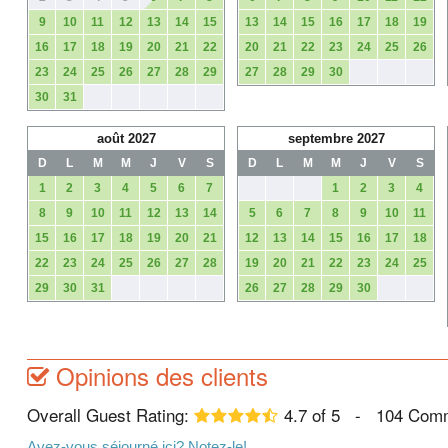
9
10
11
12
13
14
15
13
14
15
16
17
18
19
16
17
18
19
20
21
22
20
21
22
23
24
25
26
23
24
25
26
27
28
29
27
28
29
30
30
31
août 2027
septembre 2027
D
L
M
M
J
V
S
D
L
M
M
J
V
S
1
2
3
4
5
6
7
1
2
3
4
8
9
10
11
12
13
14
5
6
7
8
9
10
11
15
16
17
18
19
20
21
12
13
14
15
16
17
18
22
23
24
25
26
27
28
19
20
21
22
23
24
25
29
30
31
26
27
28
29
30
Opinions des clients
Overall Guest Rating:
4.7
of
5
-
104
Comm
Avez-vous séjourné ici? Notez-le!