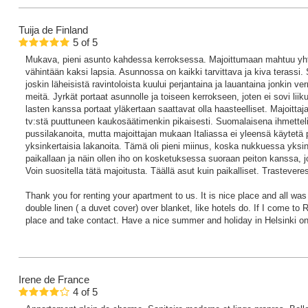
Tuija
de Finland
5
of
5
Mukava, pieni asunto kahdessa kerroksessa. Majoittumaan mahtuu yhte
vähintään kaksi lapsia. Asunnossa on kaikki tarvittava ja kiva terassi. S
joskin läheisistä ravintoloista kuului perjantaina ja lauantaina jonkin ve
meitä. Jyrkät portaat asunnolle ja toiseen kerrokseen, joten ei sovi liik
lasten kanssa portaat yläkertaan saattavat olla haasteelliset. Majoittaja
tv:stä puuttuneen kaukosäätimenkin pikaisesti. Suomalaisena ihmettelin,
pussilakanoita, mutta majoittajan mukaan Italiassa ei yleensä käytetä 
yksinkertaisia lakanoita. Tämä oli pieni miinus, koska nukkuessa yksi
paikallaan ja näin ollen iho on kosketuksessa suoraan peiton kanssa, j
Voin suositella tätä majoitusta. Täällä asut kuin paikalliset. Trastevere
Thank you for renting your apartment to us. It is nice place and all was
double linen ( a duvet cover) over blanket, like hotels do. If I come t
place and take contact. Have a nice summer and holiday in Helsinki 
Irene
de France
4
of
5