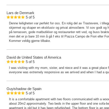
Lars
de Denmark
5
of
5
Denne leiligheten var perfekt for oss. En rolig del av Trastevere, i tillegg
skjermet og skaper en eksklusiv og privat atmosfære. Vi sov godt og 
på terrassen, gode matbutikker og restauranter rett ved, og buss brak
men det er jo bare 10 min å gå f eks til Piazza Campo de Fiori eller F
Kommer veldig gjerne tilbake.
David
de United States of America
5
of
5
I was visiting with my mom, sister, and niece and it was a great place
everyone was extremely responsive as we arrived and when I had a que
Guyishadow
de Spain
5
of
5
It is a comfortable apartment with two floors communicated with a woode
about 20m2 approximately. Two beds in the upper floor and one sofa-be
apartment is old but it has been refurbished. The bottom floor is an op