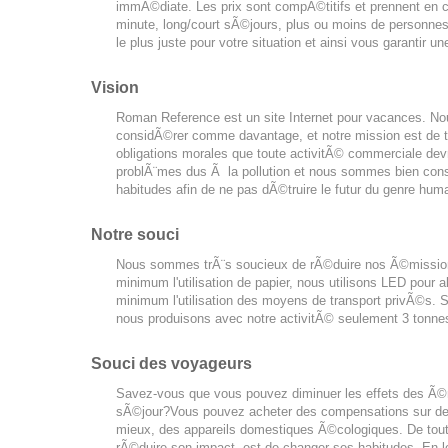
immÃ©diate. Les prix sont compÃ©titifs et prennent en c
minute, long/court sÃ©jours, plus ou moins de personnes da
le plus juste pour votre situation et ainsi vous garantir une
Vision
Roman Reference est un site Internet pour vacances. N
considÃ©rer comme davantage, et notre mission est de tra
obligations morales que toute activitÃ© commerciale dev
problÃ¨mes dus Ã la pollution et nous sommes bien cons
habitudes afin de ne pas dÃ©truire le futur du genre huma
Notre souci
Nous sommes trÃ¨s soucieux de rÃ©duire nos Ã©mission
minimum l'utilisation de papier, nous utilisons LED pour 
minimum l'utilisation des moyens de transport privÃ©s. 
nous produisons avec notre activitÃ© seulement 3 tonne
Souci des voyageurs
Savez-vous que vous pouvez diminuer les effets des Ã©
sÃ©jour?Vous pouvez acheter des compensations sur de
mieux, des appareils domestiques Ã©cologiques. De toute
rÃ©duire son impact, est de changer ses habitudes. En 