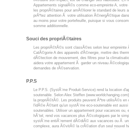
Appartements signalÃ©s comme eco-empreinte A, votre ch
les propriÃ©taires pour amÃ©liorer le standard de leurs 
prÃªtez attention Ã votre utilisation Ã©nergÃ©tique dans
au moins pour votre portefeuille, puisque si vous conso
somme additionnelle.
Souci des propriÃ©taires
Les propriÃ©tÃ©s sont classÃ©es selon leur empreinte Ã©c
CatÃ©gorie A des appareils d'Ã©nergie, mettre des therm
dÃ©tection de mouvement, des filtres pour la climatisation
aidera votre appartement Ã garder un niveau Ã©cologiqu
demandes de rÃ©servation.
P.P.S
Le P.P.S. (SystÃ¨me Produit-Service) rend la location 
soutenable. Selon Alex Steffen (www.worldchanging.com) l
la propriÃ©tÃ©. Les produits peuvent Ãªtre utilisÃ©s e
l'idÃ©e Ã©tant qu'un systÃ¨me eco-soutenable est aussi 
soutenables. Utiliser un appartement pour vacances ou, e
hÃ´tel, rend vos vacances plus Ã©cologiques par le simpl
systÃ¨me entiÃ¨rement dÃ©diÃ© aux vacances ou Ã un br
complexe, aura Ã©vitÃ© la crÃ©ation d'un seul nouvel h