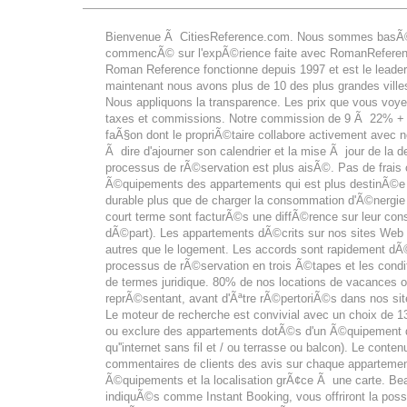
Bienvenue Ã CitiesReference.com. Nous sommes basÃ©s 
commencÃ© sur l'expÃ©rience faite avec RomanRefere
Roman Reference fonctionne depuis 1997 et est le leade
maintenant nous avons plus de 10 des plus grandes vill
Nous appliquons la transparence. Les prix que vous voyez
taxes et commissions. Notre commission de 9 Ã 22% + T
faÃ§on dont le propriÃ©taire collabore activement avec 
Ã dire d'ajourner son calendrier et la mise Ã jour de la 
processus de rÃ©servation est plus aisÃ©. Pas de frais 
Ã©quipements des appartements qui est plus destinÃ©e Ã
durable plus que de charger la consommation d'Ã©nergie
court terme sont facturÃ©s une diffÃ©rence sur leur c
dÃ©part). Les appartements dÃ©crits sur nos sites Web n
autres que le logement. Les accords sont rapidement dÃ©
processus de rÃ©servation en trois Ã©tapes et les condi
de termes juridique. 80% de nos locations de vacances 
reprÃ©sentant, avant d'Ãªtre rÃ©pertoriÃ©s dans nos si
Le moteur de recherche est convivial avec un choix de 13
ou exclure des appartements dotÃ©s d'un Ã©quipement d
qu''internet sans fil et / ou terrasse ou balcon). Le cont
commentaires de clients des avis sur chaque appartemen
Ã©quipements et la localisation grÃ¢ce Ã une carte. Bea
indiquÃ©s comme Instant Booking, vous offriront la possi