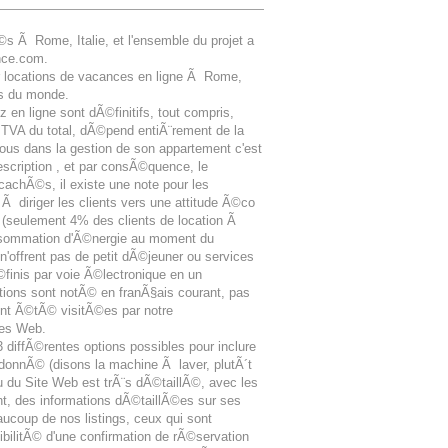
Ã Rome, Italie, et l'ensemble du projet a
nce.com.
r locations de vacances en ligne Ã Rome,
es du monde.
 en ligne sont dÃ©finitifs, tout compris,
VA du total, dÃ©pend entiÃ¨rement de la
nous dans la gestion de son appartement c'est
description , et par consÃ©quence, le
cachÃ©s, il existe une note pour les
 diriger les clients vers une attitude Ã©co
 (seulement 4% des clients de location Ã
onsommation d'Ã©nergie au moment du
'offrent pas de petit dÃ©jeuner ou services
finis par voie Ã©lectronique en un
tions sont notÃ© en franÃ§ais courant, pas
ont Ã©tÃ© visitÃ©es par notre
tes Web.
 diffÃ©rentes options possibles pour inclure
onnÃ© (disons la machine Ã laver, plutÃ´t
enu du Site Web est trÃ¨s dÃ©taillÃ©, avec les
t, des informations dÃ©taillÃ©es sur ses
ucoup de nos listings, ceux qui sont
bilitÃ© d'une confirmation de rÃ©servation