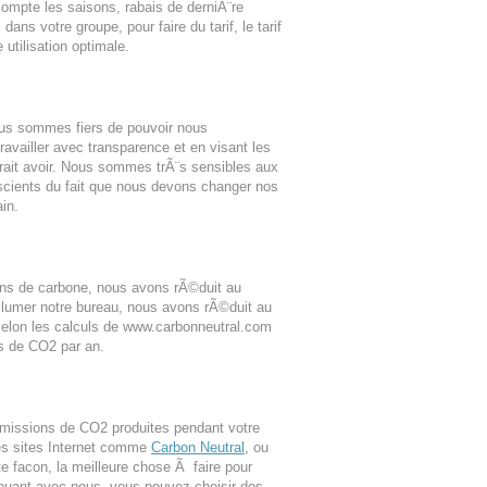
ompte les saisons, rabais de derniÃ¨re
ns votre groupe, pour faire du tarif, le tarif
 utilisation optimale.
ous sommes fiers de pouvoir nous
vailler avec transparence et en visant les
rait avoir. Nous sommes trÃ¨s sensibles aux
cients du fait que nous devons changer nos
in.
s de carbone, nous avons rÃ©duit au
allumer notre bureau, nous avons rÃ©duit au
Selon les calculs de www.carbonneutral.com
s de CO2 par an.
missions de CO2 produites pendant votre
s sites Internet comme
Carbon Neutral
, ou
 facon, la meilleure chose Ã faire pour
louant avec nous, vous pouvez choisir des