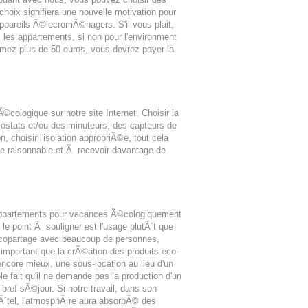
oix signifiera une nouvelle motivation pour
appareils Ã©lecromÃ©nagers. S'il vous plait,
 les appartements, si non pour l'environment
mmez plus de 50 euros, vous devrez payer la
ologique sur notre site Internet. Choisir la
ostats et/ou des minuteurs, des capteurs de
, choisir l'isolation appropriÃ©e, tout cela
e raisonnable et Ã recevoir davantage de
d'appartements pour vacances Ã©cologiquement
e point Ã souligner est l'usage plutÃ´t que
n copartage avec beaucoup de personnes,
important que la crÃ©ation des produits eco-
ncore mieux, une sous-location au lieu d'un
e fait qu'il ne demande pas la production d'un
ef sÃ©jour. Si notre travail, dans son
Ã´tel, l'atmosphÃ¨re aura absorbÃ© des