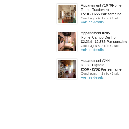
Appartement #1070Rome
Rome, Trastevere
€518 - €655 Par semaine
Couchages 4, 1 các / 1 sdb
Voir les details
Appartement #285
Rome, Campo Dei Fiori
€2.214 - €2.785 Par semaine
Couchages 6, 2 các / 2 sdb
Voir les details
Appartement #244
Rome, Pigneto
€550 - €702 Par semaine
Couchages 4, 1 các / 1 sdb
Voir les details