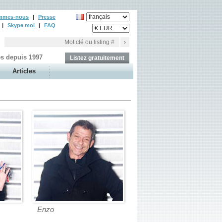
mmes-nous
|
Presse
|
Skype moi
|
FAQ
es depuis 1997
Listez gratuitement
Articles
Enzo