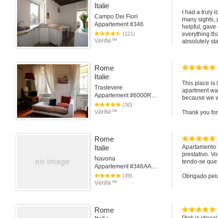
Italie
Very easy co
I had a truly
All in all, a w
Campo Dei Fiori
many sights, 
Appartement #346
helpful, gave 
Thank you so 
(121)
everything tha
apartment the
Vérifié™
absolutely st
As for recom
- Consider a w
might be to m
Hi, I really 
guest beforeh
Rome
made it easy -
- Make the te
Italie
dishwasher, e
- Important: a
This place is
the host.
from this win
Trastevere
apartment was
but decided no
Appartement #6000Rome
because we we
experience.
(30)
Again: Very ni
Vérifié™
Thank you for
Rome
Italie
Apartamento e
prestativo. 
Navona
tendo-se que 
Appartement #346AARome
(39)
Obrigado pel
Vérifié™
Rome