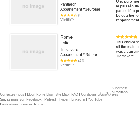
Une pure merv
Pantheon
le plus réput
Appartement #346rome
particulière p
(5)
Le quartier fo
Vérifié™
l'appartement
Encore merci à
Rome nous m
Rome
Italie
This choice f
all the main 
Trastevere
was clean and
Appartement #7550rome
Trastevere.
(24)
Vérifié™
Superhost
a Positano
Contactez-nous
|
Blog
|
Rome Blog
|
Site Map
|
FAQ
|
Conditions gÃ©nÃ©rales
Suivez nous sur
Facebook
|
Pintrest
|
Twitter
|
Linked In
|
You Tube
Destinations préférée
Rome