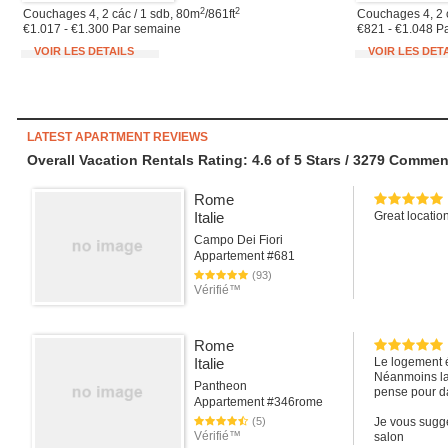
2
2
Couchages 4, 2 các / 1 sdb, 80m
/861ft
Couchages 4, 2 
€1.017 - €1.300 Par semaine
€821 - €1.048 P
VOIR LES DETAILS
VOIR LES DET
LATEST APARTMENT REVIEWS
Overall Vacation Rentals Rating: 4.6
of
5
Stars /
3279
Comment
Rome
Italie
Great locatio
Campo Dei Fiori
Appartement #681
(93)
Vérifié™
Rome
Italie
Le logement ét
Néanmoins la 
Pantheon
pense pour d
Appartement #346rome
(5)
Je vous suggè
Vérifié™
salon