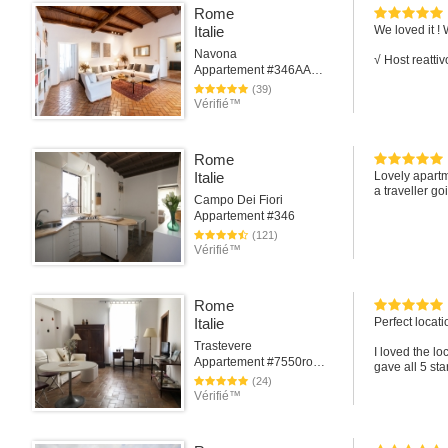
dressed up li
Rome
prepared and 
Italie
We loved it !
One small thin
Navona
√ Host reattiv
be worth it to
Appartement #346AARome
allergic to dus
(39)
Vérifié™
In any case, 
Best wishes,
Oliver
Rome
Italie
Lovely apartm
a traveller go
Campo Dei Fiori
Appartement #346
(121)
Vérifié™
Rome
Italie
Perfect locat
Trastevere
I loved the lo
Appartement #7550rome
gave all 5 sta
(24)
Vérifié™