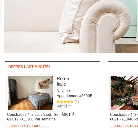
OFFRES LAST MINUTE!
Rome
Italie
Navona
Appartement #8500Rome
(2)
Vérifié™
2
2
Couchages 4, 2 các / 1 sdb, 80m
/861ft
Couchages 4, 2 
€1.017 - €1.300 Par semaine
€821 - €1.048 P
VOIR LES DETAILS
VOIR LES DET