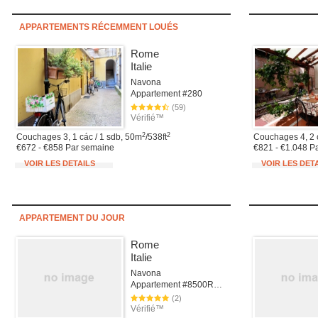
APPARTEMENTS RÉCEMMENT LOUÉS
Rome
Italie
Navona
Appartement #280
(59)
Vérifié™
2
2
Couchages 3, 1 các / 1 sdb, 50m
/538ft
Couchages 4, 2 
€672 - €858 Par semaine
€821 - €1.048 P
VOIR LES DETAILS
VOIR LES DET
APPARTEMENT DU JOUR
Rome
Italie
Navona
Appartement #8500Rome
(2)
Vérifié™