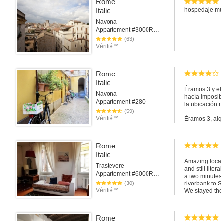
Rome
Italie
hospedaje mu
Navona
Appartement #3000Rome
(63)
Vérifié™
Rome
Italie
Éramos 3 y el
Navona
hacía imposi
Appartement #280
la ubicación 
(59)
Vérifié™
Éramos 3, alq
modo más func
cama no func
Rome
Italie
Commentaire 
Amazing locati
Ciao Marina, 
Trastevere
and still lite
nel primo mes
Appartement #6000Rome
a two minutes,
attraversarlo 
(30)
riverbank to S
avevo avvisat
Vérifié™
We stayed the
dispiace per 
night, that e
Also, there’s
terrace was no
Rome
outdoor space