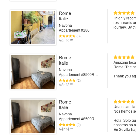
Rome
Italie
I highly recom
restaurants a
Navona
journey. By t
Appartement #280
(59)
Vérifié™
Rome
Italie
Amazing locati
Rome! The ho
Navona
Appartement #8500Rome
Thank you aga
(2)
Vérifié™
Rome
Italie
Una estancia 
Nos hemos se
Navona
Appartement #8500Rome
Hola. Sólo q
(2)
nosotros no 
Vérifié™
En Sevilla ha
y el agua no 