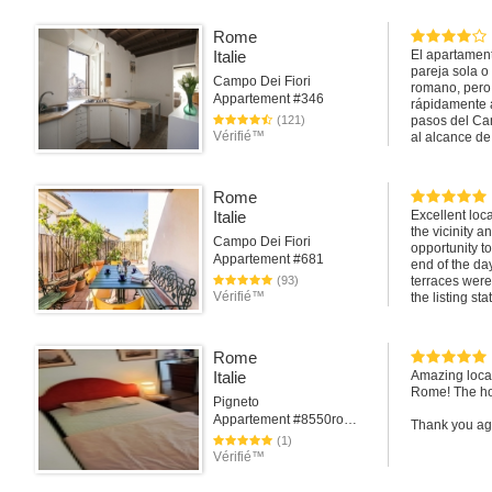
plantas del pa
Rome
Italie
El apartament
pareja sola o
Campo Dei Fiori
romano, pero 
Appartement #346
rápidamente a
(121)
pasos del Cam
Vérifié™
al alcance de
Tuvimos una b
Rome
Italie
Excellent loca
the vicinity 
Campo Dei Fiori
opportunity t
Appartement #681
end of the da
(93)
terraces were
Vérifié™
the listing st
apartments in
were in Rome.
Rome
Italie
Amazing locati
Rome! The ho
Pigneto
Appartement #8550rome
Thank you aga
(1)
Vérifié™