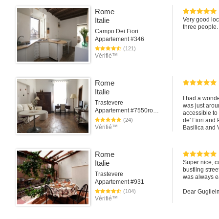
Rome
Italie
Very good loc
three people
Campo Dei Fiori
Appartement #346
(121)
Vérifié™
Rome
Italie
I had a wonde
Trastevere
was just arou
Appartement #7550rome
accessible to
(24)
de' Fiori and 
Vérifié™
Basilica and
during an op
Rome
Italie
Super nice, c
bustling stre
Trastevere
was always e
Appartement #931
(104)
Dear Gugliel
Vérifié™
thanks a lot 
worked well (A