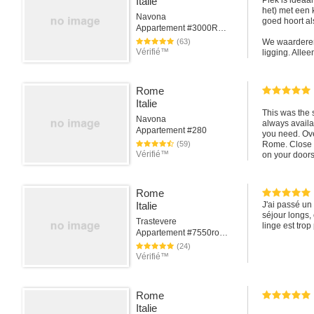
Italie
Plek is ideaal
het) met een k
Navona
goed hoort al
Appartement #3000Rome
(63)
We waarderen 
Vérifié™
ligging. Alle
mensen op de
Rome
Italie
This was the 
Navona
always availa
Appartement #280
you need. Over
(59)
Rome. Close t
Vérifié™
on your doors
Rome
Italie
J'ai passé un
séjour longs, 
Trastevere
linge est trop
Appartement #7550rome
(24)
Vérifié™
Rome
Italie