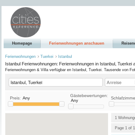
Homepage
Ferienwohnungen anschauen
Reisen
Ferienwohnungen
Tuerkei
Istanbul
Istanbul Ferienwohnungen: Ferienwohnungen in Istanbul, Tuerkei 
Ferienwohnungen & Villa verfügbar en Istanbul, Tuerkei. Tausende von F
Gästebewertungen:
Preis:
Any
Schlafzimme
Any
Küche
TV / Satellit
1 Wohnung
Haustiere erlaubt
DVD
Page 1 of 1
Rauchen erlaubt
Stereo