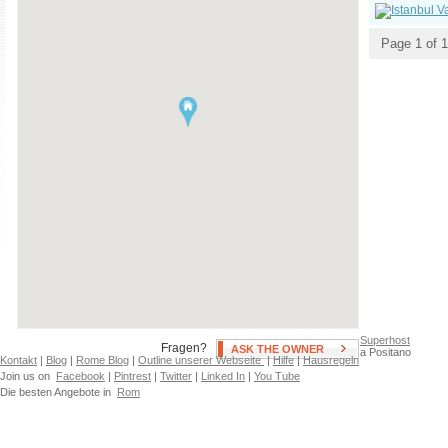
Swimming Pool
Klimaanlage
Hot Tub
unbegrenzt Warmwasser und
Page 1 of 1
Patio, Deck, or Terrace
Heizung
Fan(s)
Neighborhoods
Arnavutköy
Bayrampaşa
Ataşehir
Bağcılar
Avcılar
Beyoğlu
Bahçelievler
Beşiktaş
Bakırköy
Esenler
Superhost
Fragen?
ASK THE OWNER
a Positano
Kontakt
|
Blog
|
Rome Blog
|
Outline unserer Webseite
|
Hilfe
|
Hausregeln
Join us on
Facebook
|
Pintrest
|
Twitter
|
Linked In
|
You Tube
Die besten Angebote in
Rom