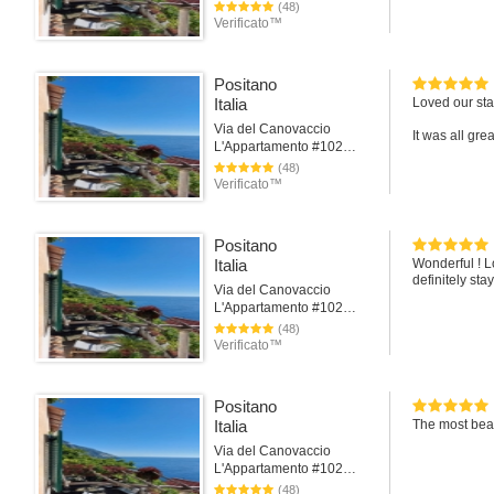
(48)
Verificato™
Positano
Italia
Loved our sta
Via del Canovaccio
It was all grea
L'Appartamento #102Positano
(48)
Verificato™
Positano
Italia
Wonderful ! L
definitely sta
Via del Canovaccio
L'Appartamento #102Positano
(48)
Verificato™
Positano
Italia
The most beaut
Via del Canovaccio
L'Appartamento #102Positano
(48)