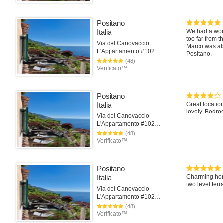
Positano
Italia
We had a wond
too far from 
Via del Canovaccio
Marco was also
L'Appartamento #102Positano
Positano.
(48)
Verificato™
Positano
Italia
Great locatio
lovely. Bedro
Via del Canovaccio
L'Appartamento #102Positano
(48)
Verificato™
Positano
Italia
Charming home
two level terr
Via del Canovaccio
L'Appartamento #102Positano
(48)
Verificato™