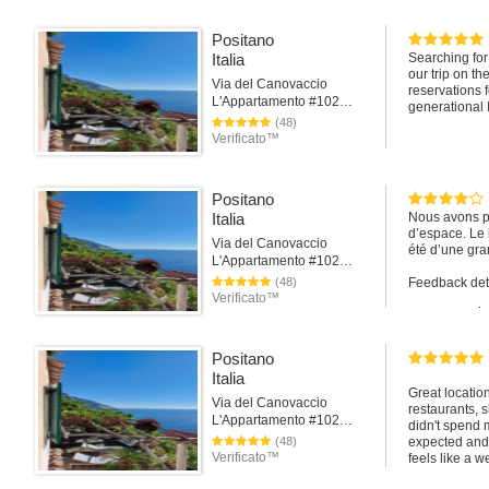
Positano
Italia
Searching for 
our trip on th
Via del Canovaccio
reservations 
L'Appartamento #102Positano
generational 
(48)
Verificato™
Positano
Italia
Nous avons pa
d’espace. Le 
Via del Canovaccio
été d’une gra
L'Appartamento #102Positano
(48)
Feedback det
Verificato™
Check-in 5 È
Pulizia 4 Mobi
Positano
Italia
Accuratezza 5
Great locatio
Via del Canovaccio
restaurants, 
Comunicazion
L'Appartamento #102Positano
didn't spend m
(48)
expected and 
Posizione 5 Ot
Verificato™
feels like a w
There was A/C
Rapporto qual