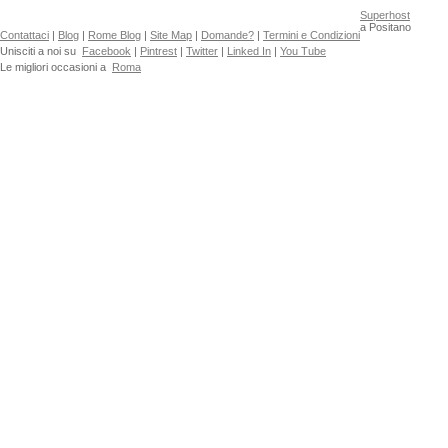
Superhost
a Positano
Contattaci
|
Blog
|
Rome Blog
|
Site Map
|
Domande?
|
Termini e Condizioni
Unisciti a noi su
Facebook
|
Pintrest
|
Twitter
|
Linked In
|
You Tube
Le migliori occasioni a
Roma