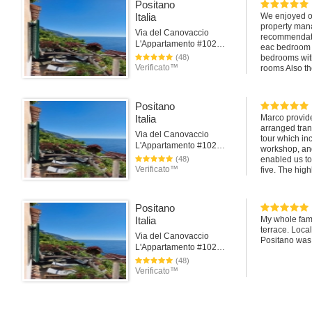
Istruzioni utili
Positano
I just want to
Amichevole
Italia
We enjoyed ou
nacks, clutte
property mana
years ago. Fo
Posizione5
Via del Canovaccio
recommendatio
have an "Ikea"
Area tranquil
L'Appartamento #102Positano
eac bedroom a
Regarding the
Dintorni sple
(48)
bedrooms with
guess that it 
Area riparata
Verificato™
rooms Also th
I apologies for
slowly. Overa
Rapporto qua
Best
100.0%
Pier guido
Positano
Italia
Marco provide
arranged trans
Via del Canovaccio
tour which inc
L'Appartamento #102Positano
workshop, and
(48)
enabled us to
Verificato™
five. The hig
desired activi
Positano
Italia
My whole fami
terrace. Loca
Via del Canovaccio
Positano was v
L'Appartamento #102Positano
(48)
Verificato™