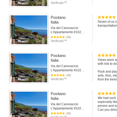
Verificato™
Positano
Italia
Seven of us s
transportation,
Via del Canovaccio
L'Appartamento #102Positano
(48)
Verificato™
Positano
Italia
Views were sp
with lots to d
Via del Canovaccio
L'Appartamento #102Positano
Pack and play
(48)
ants. Also, m
Verificato™
from the trees
Positano
Italia
We had such a
especially li
Via del Canovaccio
person and we
L'Appartamento #102Positano
Can you direc
(48)