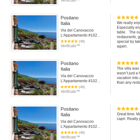
Verificato™
Positano
Italia
We really enj
Especially en
Via del Canovaccio
table. The ou
L'Appartamento #102Positano
restaurants, 
(48)
special by ta
Verificato™
again.
Positano
Italia
The villa was
wasn’t just a
Via del Canovaccio
vacation into
L'Appartamento #102Positano
than any resta
(48)
Verificato™
Positano
Italia
Great time. M
capri. Really
Via del Canovaccio
L'Appartamento #102Positano
(48)
Verificato™