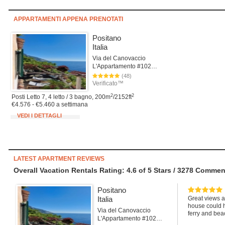
APPARTAMENTI APPENA PRENOTATI
Positano
Italia
Via del Canovaccio
L'Appartamento #102Positano
(48)
Verificato™
2
2
Posti Letto 7, 4 letto / 3 bagno, 200m
/2152ft
€4.576 - €5.460 a settimana
VEDI I DETTAGLI
LATEST APARTMENT REVIEWS
Overall Vacation Rentals Rating: 4.6
of
5
Stars /
3278
Commenti
Positano
Italia
Great views a
house could h
Via del Canovaccio
ferry and bea
L'Appartamento #102Positano