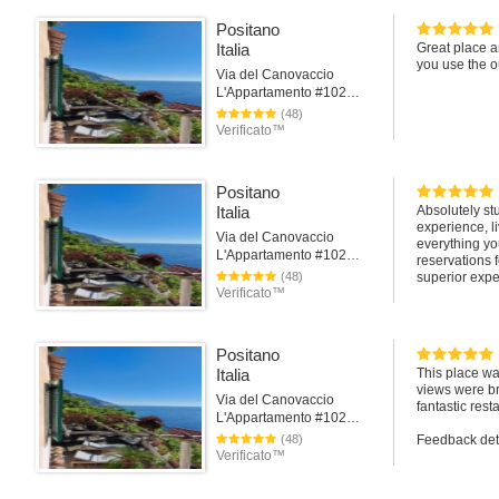
during the d
worked great 
Positano
communicative
Italia
Great place a
again!
you use the o
Via del Canovaccio
We enjoyed ou
L'Appartamento #102Positano
away from ho
(48)
Verificato™
Positano
Italia
Absolutely st
experience, l
Via del Canovaccio
everything yo
L'Appartamento #102Positano
reservations 
(48)
superior exper
Verificato™
Thank you aga
Positano
Italia
This place wa
views were bre
Via del Canovaccio
fantastic res
L'Appartamento #102Positano
(48)
Feedback det
Verificato™
Check-in 5
Host reattivo