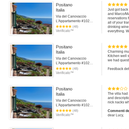
Facilità di ac
Positano
Orario di chec
Italia
Just got back
and Marco/Mar
Pulizia5Accu
Via del Canovaccio
reservations 
Corrispondeva
L'Appartamento #102Positano
all of your tr
Corrispondeva
(48)
drinking wine
Verificato™
everything. Wi
Comunicazio
Sempre reatt
Istruzioni utili
Amichevole
Positano
Italia
Charming mult
Posizione 5
Kitchen well
Dintorni sple
Via del Canovaccio
we had questi
Area riparata
L'Appartamento #102Positano
Facile spostar
(48)
Feedback det
Verificato™
Rapporto qual
Check-in5
Host reattivo
Positano
Pulizia4
Italia
The villa had
and descriptio
Accuratezza5
Via del Canovaccio
nick nacks wh
Corrispondeva
L'Appartamento #102Positano
Corrispondeva
(48)
Commenti del
Verificato™
dear Lucy,
Comunicazio
I'm sorry if y
Sempre reatt
Consigli sull
You mentioned