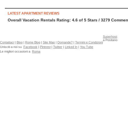
LATEST APARTMENT REVIEWS
Overall Vacation Rentals Rating: 4.6
of
5
Stars /
3279
Commenti
Superhost
a Positano
Contattaci
|
Blog
|
Rome Blog
|
Site Map
|
Domande?
|
Termini e Condizioni
Unisciti a noi su
Facebook
|
Pintrest
|
Twitter
|
Linked In
|
You Tube
Le migliori occasioni a
Roma