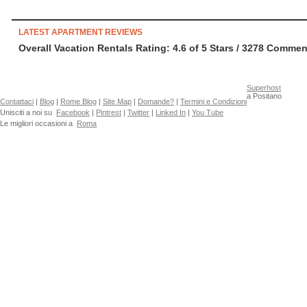
LATEST APARTMENT REVIEWS
Overall Vacation Rentals Rating: 4.6
of
5
Stars /
3278
Commenti
Superhost
a Positano
Contattaci
|
Blog
|
Rome Blog
|
Site Map
|
Domande?
|
Termini e Condizioni
Unisciti a noi su
Facebook
|
Pintrest
|
Twitter
|
Linked In
|
You Tube
Le migliori occasioni a
Roma