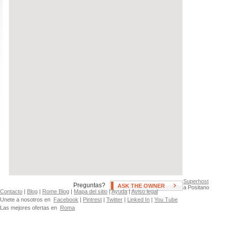
Se permite fumar
Swimming Pool
Aire Acondicionado
Hot Tub
Agua Caliente/CalefacciÃ²n sin
Patio, Deck, or Terrace
lÃ¬mites
Fan(s)
Superhost
Preguntas?
ASK THE OWNER
a Positano
Contacto
|
Blog
|
Rome Blog
|
Mapa del sitio
|
Ayuda
|
Aviso legal
Unete a nosotros en
Facebook
|
Pintrest
|
Twitter
|
Linked In
|
You Tube
Las mejores ofertas en
Roma