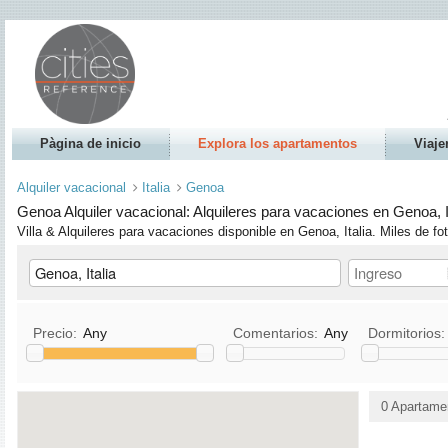
Pàgina de inicio
Explora los apartamentos
Viaje
Alquiler vacacional
Italia
Genoa
Genoa Alquiler vacacional: Alquileres para vacaciones en Genoa, 
Villa & Alquileres para vacaciones disponible en Genoa, Italia. Miles de fot
Precio:
Any
Comentarios:
Any
Dormitorios
Cocina
TV / SatÃ¨lite/TV por cable
0 Apartame
Animales domésticos
lector DVD
aceptados
Stereo