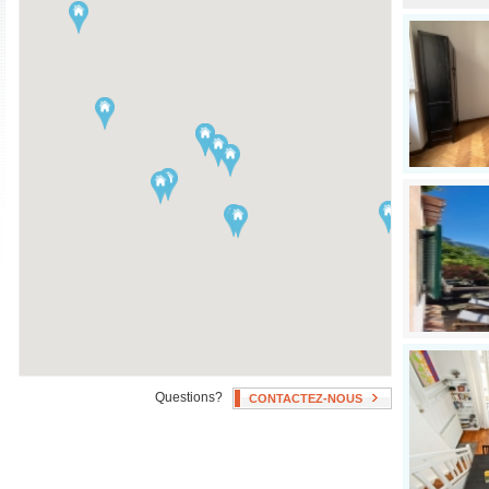
Stéréo
Climatisation
Piscine
Chauffage autonome
Baignoire
Ventilateur
Balcon ou Terrasse
Questions?
CONTACTEZ-NOUS