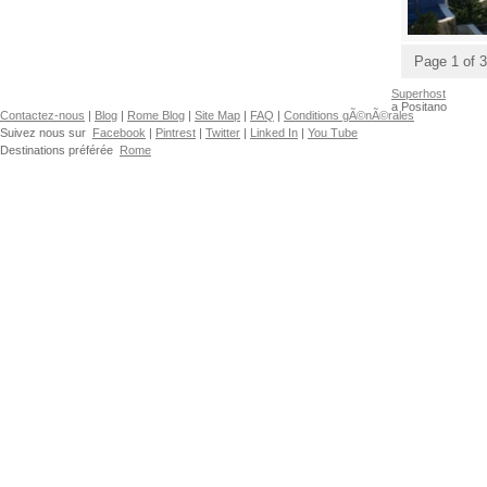
Page 1 of 3
Superhost
a Positano
Contactez-nous
|
Blog
|
Rome Blog
|
Site Map
|
FAQ
|
Conditions gÃ©nÃ©rales
Suivez nous sur
Facebook
|
Pintrest
|
Twitter
|
Linked In
|
You Tube
Destinations préférée
Rome