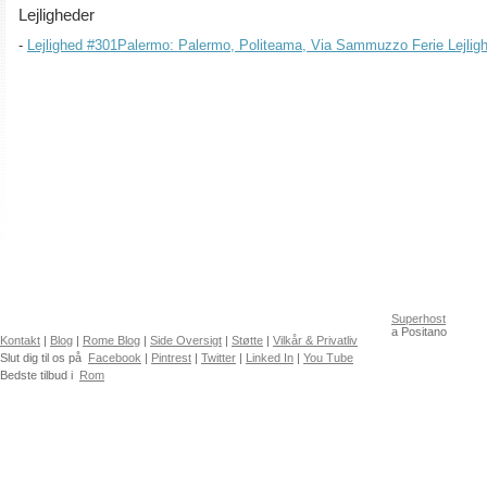
Lejligheder
Lejlighed #301Palermo: Palermo, Politeama, Via Sammuzzo Ferie Lejlighed
Superhost
a Positano
Kontakt
|
Blog
|
Rome Blog
|
Side Oversigt
|
Støtte
|
Vilkår & Privatliv
Slut dig til os på
Facebook
|
Pintrest
|
Twitter
|
Linked In
|
You Tube
Bedste tilbud i
Rom