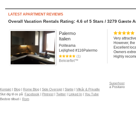
LATEST APARTMENT REVIEWS
Overall Vacation Rentals Rating: 4.6
of
5
Stars /
3279
Gæste A
Palermo
Italien
Very attractiv
However, the s
Politeama
Excellent loc
Lejlighed #116Palermo
Owners extrem
(1)
Highly reco
Bekræftet™
Superhost
a Positano
Kontakt
|
Blog
|
Rome Blog
|
Side Oversigt
|
Støtte
|
Vilkår & Privatliv
Slut dig til os på
Facebook
|
Pintrest
|
Twitter
|
Linked In
|
You Tube
Bedste tilbud i
Rom