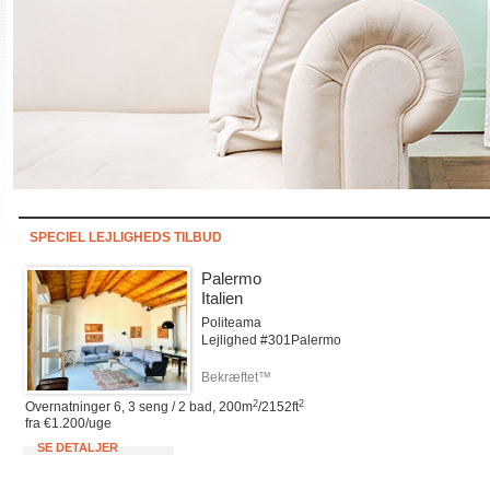
SPECIEL LEJLIGHEDS TILBUD
Palermo
Italien
Politeama
Lejlighed #301Palermo
Bekræftet™
2
2
Overnatninger 6, 3 seng / 2 bad, 200m
/2152ft
fra €1.200/uge
SE DETALJER