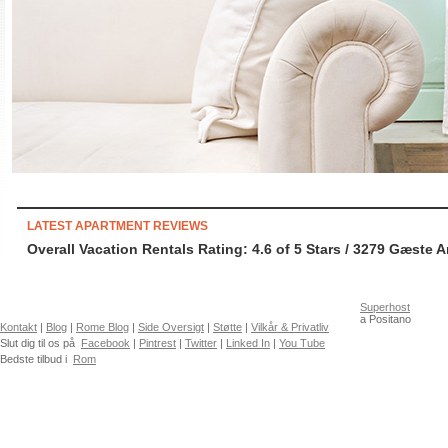
LATEST APARTMENT REVIEWS
Overall Vacation Rentals Rating: 4.6
of
5
Stars /
3279
Gæste A
Superhost
a Positano
Kontakt
|
Blog
|
Rome Blog
|
Side Oversigt
|
Støtte
|
Vilkår & Privatliv
Slut dig til os på
Facebook
|
Pintrest
|
Twitter
|
Linked In
|
You Tube
Bedste tilbud i
Rom