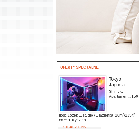
OFERTY SPECJALNE
Tokyo
Japonia
Shinjuku
Apartament #150
2
2
Ilosc Lozek 1, studio / 1 lazienka, 20m
/215ft
od €910/tydzien
ZOBACZ OPIS