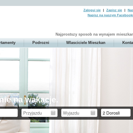
Zaloguj sie
|
Zapisz sie
|
Nas
Napisz na naszym Facebook
Najprostszy sposob na wynajem mieszkan
rtamenty
Podrozni
Wlasciciele Mieszkan
Konta
nie na wakacje.