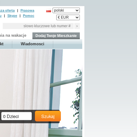
za oferta
|
Prasowa
u
|
Skype
|
Pomoc
ia na wakacje
Dodaj Twoje Mieszkanie
kt
Wiadomosci
Szukaj