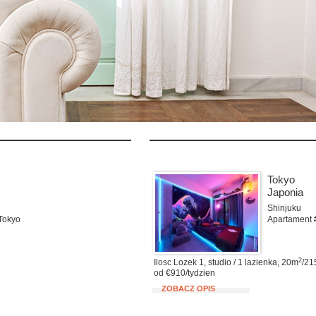
Tokyo
Japonia
Shinjuku
Tokyo
Apartament
2
Ilosc Lozek 1, studio / 1 lazienka, 20m
/215
od €910/tydzien
ZOBACZ OPIS