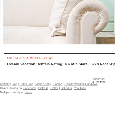
LATEST APARTMENT REVIEWS
Overall Vacation Rentals Rating: 4.6
of
5
Stars /
3278
Recenzja
Superhost
a Positano
Kontakt
|
Blog
|
Rome Blog
|
Mapa strony
|
Pomoc
|
Ogolne Warunki Handlowe
Dolacz do nas na
Facebook
|
Pintrest
|
Twitter
|
Linked In
|
You Tube
Najlepsze oferty w
Rzym