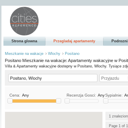
Strona glowna
Przegladaj apartamenty
Podrozni
Mieszkanie na wakacje
Wlochy
Positano
Positano Mieszkanie na wakacje: Apartamenty wakacyjne w Posi
Villa & Apartamenty wakacyjne dostepny w Positano, Wlochy. Tysiące zdję
Cena:
Any
Recenzja Gosci:
Any
Sypialnie:
A
Kuchnia
TV / TV satelitarna/TV kab
1 znalezio
Dostepne dla zwierzat
DVD
Page 1 of 1
Dostepne dla palacych
Stereo