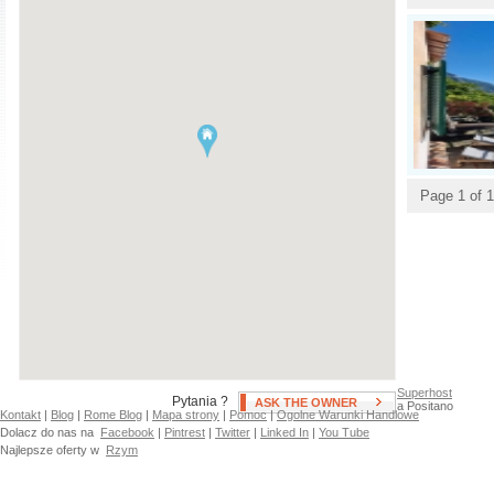
Klimatyzacja
Swimming Pool
Podgrzewacz wody
Hot Tub
biezacej/Ogrzewanie gazowe
Patio, Deck, or Terrace
Fan(s)
Page 1 of 1
Superhost
Pytania ?
ASK THE OWNER
a Positano
Kontakt
|
Blog
|
Rome Blog
|
Mapa strony
|
Pomoc
|
Ogolne Warunki Handlowe
Dolacz do nas na
Facebook
|
Pintrest
|
Twitter
|
Linked In
|
You Tube
Najlepsze oferty w
Rzym