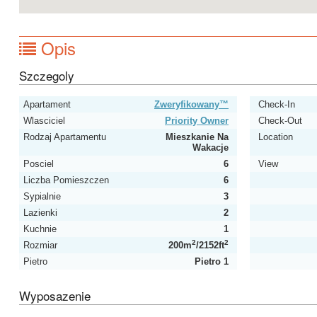
Opis
Szczegoly
Apartament
Zweryfikowany™
Check-In
Wlasciciel
Priority Owner
Check-Out
Rodzaj Apartamentu
Mieszkanie Na
Location
Wakacje
Posciel
6
View
Liczba Pomieszczen
6
Sypialnie
3
Lazienki
2
Kuchnie
1
2
2
Rozmiar
200m
/2152ft
Pietro
Pietro 1
Wyposazenie