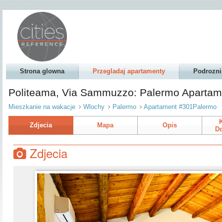
Strona glowna
Przegladaj apartamenty
Podrozni
Politeama, Via Sammuzzo: Palermo Aparta
Mieszkanie na wakacje
Wlochy
Palermo
Apartament #301Palermo
Zdjecia
Mapa
Opis
Do
Zdjecia