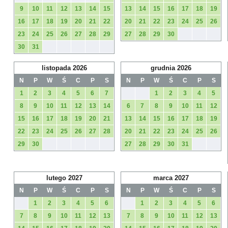
9
10
11
12
13
14
15
13
14
15
16
17
18
19
16
17
18
19
20
21
22
20
21
22
23
24
25
26
23
24
25
26
27
28
29
27
28
29
30
30
31
listopada 2026
grudnia 2026
N
P
W
Ś
C
P
S
N
P
W
Ś
C
P
S
1
2
3
4
5
6
7
1
2
3
4
5
8
9
10
11
12
13
14
6
7
8
9
10
11
12
15
16
17
18
19
20
21
13
14
15
16
17
18
19
22
23
24
25
26
27
28
20
21
22
23
24
25
26
29
30
27
28
29
30
31
lutego 2027
marca 2027
N
P
W
Ś
C
P
S
N
P
W
Ś
C
P
S
1
2
3
4
5
6
1
2
3
4
5
6
7
8
9
10
11
12
13
7
8
9
10
11
12
13