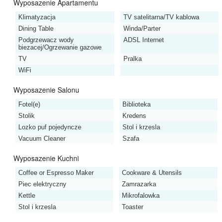
Wyposazenie Apartamentu
Klimatyzacja
TV satelitarna/TV kablowa
Dining Table
Winda/Parter
Podgrzewacz wody
ADSL Internet
biezacej/Ogrzewanie gazowe
TV
Pralka
WiFi
Wyposazenie Salonu
Fotel(e)
Biblioteka
Stolik
Kredens
Lozko puf pojedyncze
Stol i krzesla
Vacuum Cleaner
Szafa
Wyposazenie Kuchni
Coffee or Espresso Maker
Cookware & Utensils
Piec elektryczny
Zamrazarka
Kettle
Mikrofalowka
Stol i krzesla
Toaster