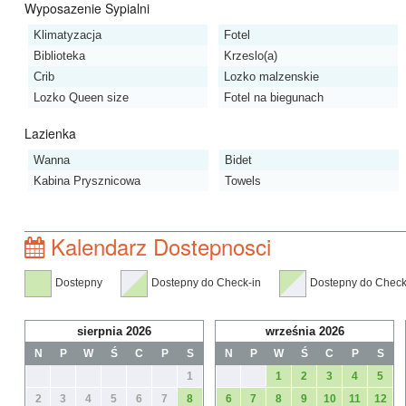
Wyposazenie Sypialni
Klimatyzacja
Fotel
Biblioteka
Krzeslo(a)
Crib
Lozko malzenskie
Lozko Queen size
Fotel na biegunach
Lazienka
Wanna
Bidet
Kabina Prysznicowa
Towels
Kalendarz Dostepnosci
Dostepny
Dostepny do Check-in
Dostepny do Check
sierpnia 2026
września 2026
N
P
W
Ś
C
P
S
N
P
W
Ś
C
P
S
1
1
2
3
4
5
2
3
4
5
6
7
8
6
7
8
9
10
11
12