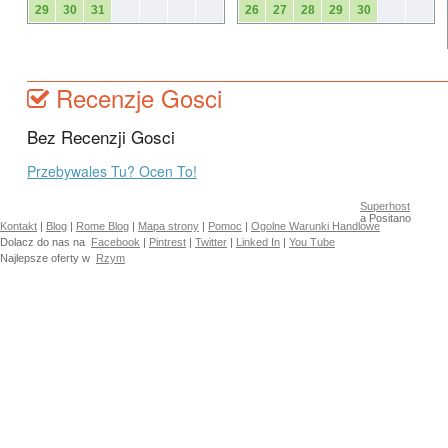
29
30
31
26
27
28
29
30
Recenzje Gosci
Bez Recenzji Gosci
Przebywales Tu? Ocen To!
Superhost
a Positano
Kontakt
|
Blog
|
Rome Blog
|
Mapa strony
|
Pomoc
|
Ogolne Warunki Handlowe
Dolacz do nas na
Facebook
|
Pintrest
|
Twitter
|
Linked In
|
You Tube
Najlepsze oferty w
Rzym