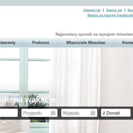
Zaloguj sie
|
Zapisz sie
|
Nas
Napisz na naszym Facebook
Najprostszy sposob na wynajem mieszkan
rtamenty
Podrozni
Wlasciciele Mieszkan
Konta
nie na wakacje.