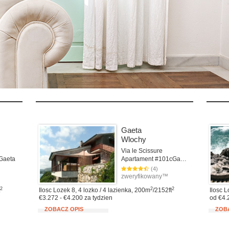
Gaeta
Wlochy
Via le Scissure
Gaeta
Apartament #101cGaeta
(4)
zweryfikowany™
2
2
2
Ilosc Lozek 8, 4 lozko / 4 lazienka, 200m
/2152ft
Ilosc L
€3.272 - €4.200 za tydzien
od €4.
ZOBACZ OPIS
ZOB