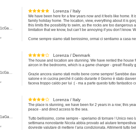
Lorenza / Italy
We have been here for a few years now and it feels like home. It i
family holiday home. The location, view, everything about it is gorg
this limits the possibility to swim, as the rocks are too dangerous
Apartament #101cGaeta
limitation that we know, but can’t be annoying if you don’t know. W
y™
Come sempre siamo stati benissimo, ormai ci sentiamo a casa nella 
della camera matrimoniale è davvero duro e fa rumore ogni volta 
davvero sostituito. E altra cosa pratica, il gas in cucina ci mette le
elettrica sarebbe meglio
Lorenza / Denmark
The house and location are stunning. We have rented the house for
aircon in the bedrooms, which is a game changer - great! Really g
Apartament #101cGaeta
Grazie ancora siamo stati molto bene come sempre! Sarebbe davver
salone e in cucina perché il caldo durante il Giorno è stato davv
y™
faceva troppo caldo per lui :( - ma a parte questo tutto fantasti
Lorenza / Italy
The place is stunning, we have been for 2 years in a row; this yea
peace - and direct access to the sea.
Apartament #101aGaeta
Tutto bellissimo, come sempre - speriamo di tornare ! Unico neo 
settimana nonostante Nicola abbia provato ad aiutare tempestiva
y™
dovreste valutare di mettere l’aria condizionata. Altrimenti tutto be