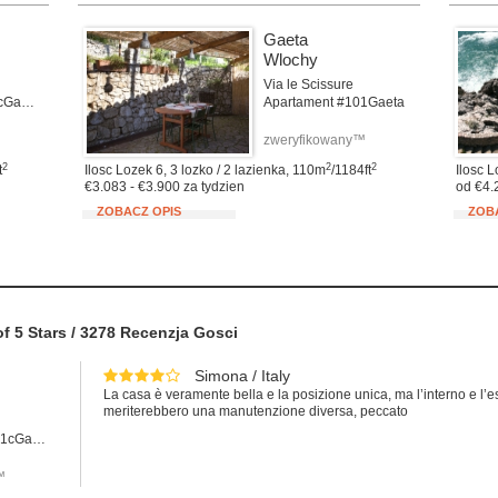
Gaeta
Wlochy
Via le Scissure
Apartament #101cGaeta
Apartament #101Gaeta
zweryfikowany™
2
2
2
t
Ilosc Lozek 6, 3 lozko / 2 lazienka, 110m
/1184ft
Ilosc L
€3.083 - €3.900 za tydzien
od €4.
ZOBACZ OPIS
ZOB
of
5
Stars /
3278
Recenzja Gosci
Simona / Italy
La casa è veramente bella e la posizione unica, ma l’interno e l’es
meriterebbero una manutenzione diversa, peccato
Apartament #101cGaeta
y™