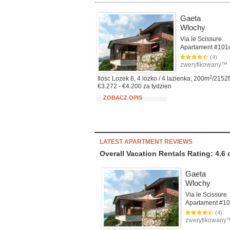
Gaeta
Wlochy
Via le Scissure
(4)
zweryfikowany™
2
Ilosc Lozek 8, 4 lozko / 4 lazienka, 200m
/2152f
€3.272 - €4.200 za tydzien
ZOBACZ OPIS
LATEST APARTMENT REVIEWS
Overall Vacation Rentals Rating: 4.6
Gaeta
Wlochy
Via le Scissure
(4)
zweryfikowan