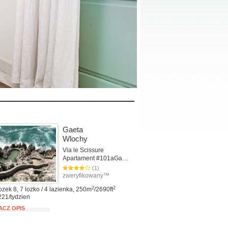
Gaeta
Wlochy
Via le Scissure
Apartament #101aGaeta
(1)
zweryfikowany™
2
2
ozek 8, 7 lozko / 4 lazienka, 250m
/2690ft
221/tydzien
ACZ OPIS