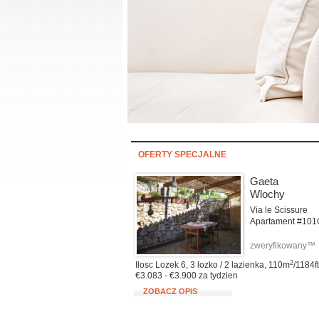
OFERTY SPECJALNE
Gaeta
Wlochy
Via le Scissure
Apartament #101
zweryfikowany™
2
Ilosc Lozek 6, 3 lozko / 2 lazienka, 110m
/1184ft
€3.083 - €3.900 za tydzien
ZOBACZ OPIS