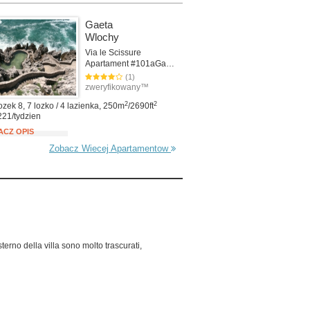
Gaeta
Wlochy
Via le Scissure
Apartament #101aGaeta
(1)
zweryfikowany™
2
2
ozek 8, 7 lozko / 4 lazienka, 250m
/2690ft
221/tydzien
ACZ OPIS
Zobacz Wiecej Apartamentow
terno della villa sono molto trascurati,