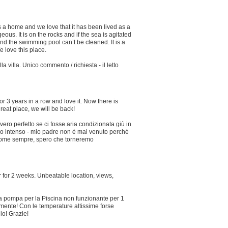
s a home and we love that it has been lived as a
eous. It is on the rocks and if the sea is agitated
 and the swimming pool can’t be cleaned. It is a
e love this place.
villa. Unico commento / richiesta - il letto
che uno si gira durante la notte. Andrebbe
 ore per far bollire l’acqua, magari una piastra
 3 years in a row and love it. Now there is
reat place, we will be back!
o perfetto se ci fosse aria condizionata giù in
ero intenso - mio padre non è mai venuto perché
co come sempre, spero che torneremo
r for 2 weeks. Unbeatable location, views,
la pompa per la Piscina non funzionante per 1
mente! Con le temperature altissime forse
llo! Grazie!