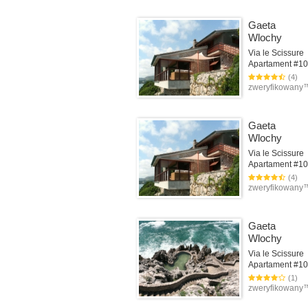
Gaeta
Wlochy
Via le Scissure
(4)
zweryfikowan
Gaeta
Wlochy
Via le Scissure
(4)
zweryfikowan
Gaeta
Wlochy
Via le Scissure
(1)
zweryfikowan