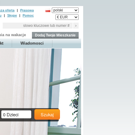
za oferta
|
Prasowa
u
|
Skype
|
Pomoc
ia na wakacje
Dodaj Twoje Mieszkanie
kt
Wiadomosci
Szukaj