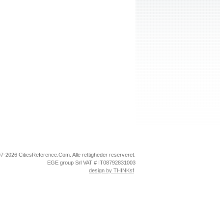
7-2026 CitiesReference.Com. Alle rettigheder reserveret.
EGE group Srl VAT # IT08792831003
design by THINKsf