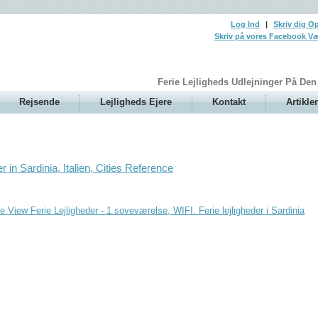
Log Ind
|
Skriv dig O
Skriv på vores Facebook V
Ferie Lejligheds Udlejninger På D
Rejsende
Lejligheds Ejere
Kontakt
Artikler
er in Sardinia, Italien, Cities Reference
 View Ferie Lejligheder - 1 soveværelse, WIFI. Ferie lejligheder i Sardinia