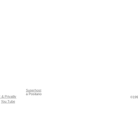
Superhost
a Positano
r & Privatliv
©199
|
You Tube