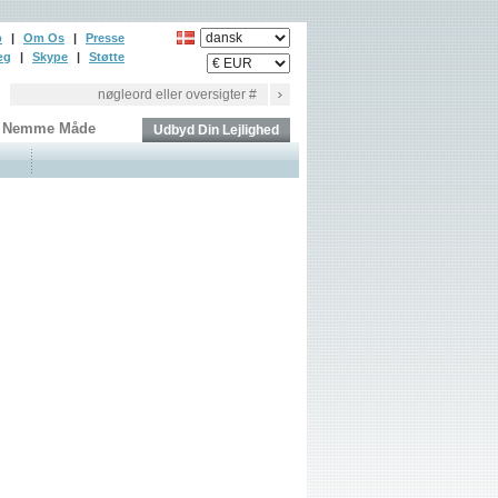
p
|
Om Os
|
Presse
æg
|
Skype
|
Støtte
en Nemme Måde
Udbyd Din Lejlighed