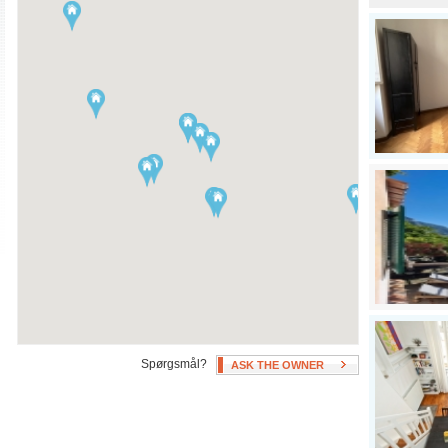
Aircondition
Swimming Pool
Ubegrænset Varmt
Hot Tub
Vand/Opvarmning
Patio, Deck, or Terrace
Fan(s)
Spørgsmål?
ASK THE OWNER