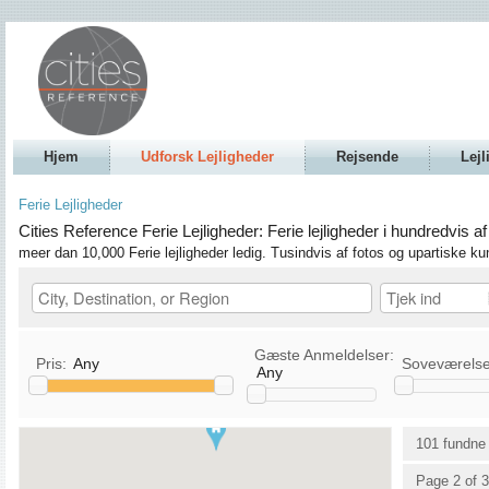
Hjem
Udforsk Lejligheder
Rejsende
Lejl
Ferie Lejligheder
Cities Reference Ferie Lejligheder: Ferie lejligheder i hundredvis a
meer dan 10,000 Ferie lejligheder ledig. Tusindvis af fotos og upartiske ku
Gæste Anmeldelser:
Pris:
Any
Soveværels
Any
Køkken
TV / Satellit/Kabel TV
101 fundne 
Tillader Kæledyr
DVD
Page 2 of 3
Tillader Rygning
Stereo